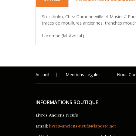
Stockholm, Chez Damonneville et Musier à Paris,
traces de mouillures anciennes, tranches mouch
Lacombe (M. Avocat)
Accueil
Mentions Légales
Nous Con
INFORMATIONS BOUTIQUE
Livres Anciens Neufs
Email:
livres-anciens-neufs@laposte.net