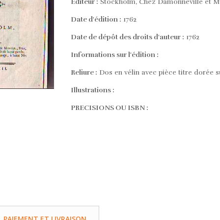
Editeur :
Stockholm, Chez Damonneville et Mus
Date d'édition :
1762
Date de dépôt des droits d'auteur :
1762
Informations sur l'édition :
Reliure :
Dos en vélin avec pièce titre dorée 
Illustrations :
PRECISIONS OU ISBN :
PAIEMENT ET LIVRAISON