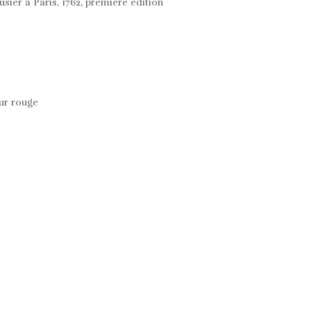
ier à Paris, 1762, première édition
sur rouge