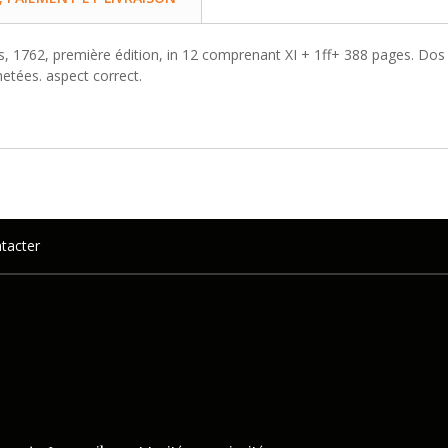
 1762, première édition, in 12 comprenant XI + 1ff+ 388 pages. Dos en
etées. aspect correct.
tacter