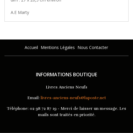
A.E Marty
Accueil
Mentions Légales
Nous Contacter
INFORMATIONS BOUTIQUE
Livres Anciens Neufs
Email:
livres-anciens-neufs@laposte.net
Téléphone:
02 98 72 87 19 - Merci de laisser un message. Les
mails sont traités en priorité.