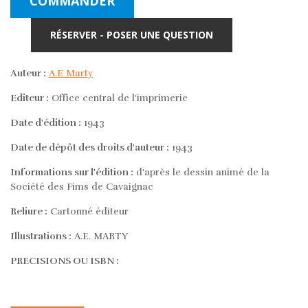
COMMANDER
RÉSERVER - POSER UNE QUESTION
Auteur :
A.E Marty
Editeur :
Office central de l'imprimerie
Date d'édition :
1943
Date de dépôt des droits d'auteur :
1943
Informations sur l'édition :
d'après le dessin animé de la
Société des Fims de Cavaignac
Reliure :
Cartonné éditeur
Illustrations :
A.E. MARTY
PRECISIONS OU ISBN :