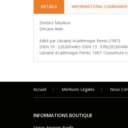
DETAILS
INFORMATIONS COMMANDE, 
Destins fabuleux
Decaux Alain
Edité par Librairie Académique Perrin (1987)
ISBN 10 : 2262004463 ISBN 13 : 978226200446
Librairie Académique Perrin, 1987. Couverture rigi
Accueil
Mentions Légales
Nous Con
INFORMATIONS BOUTIQUE
Livres Anciens Neufs