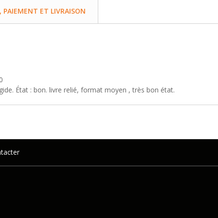
PAIEMENT ET LIVRAISON
0
de. État : bon. livre relié, format moyen , très bon état.
tacter