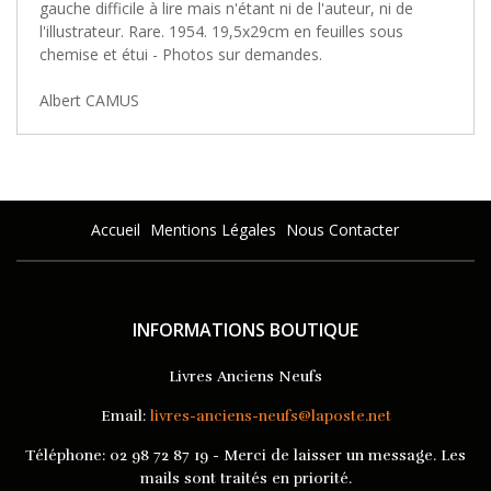
gauche difficile à lire mais n'étant ni de l'auteur, ni de
l'illustrateur. Rare. 1954. 19,5x29cm en feuilles sous
chemise et étui - Photos sur demandes.
Albert CAMUS
Accueil
Mentions Légales
Nous Contacter
INFORMATIONS BOUTIQUE
Livres Anciens Neufs
Email:
livres-anciens-neufs@laposte.net
Téléphone:
02 98 72 87 19 - Merci de laisser un message. Les
mails sont traités en priorité.