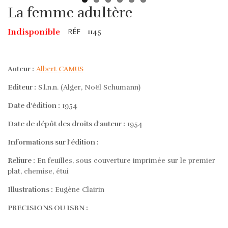
La femme adultère
RÉF
Indisponible
1145
Auteur :
Albert CAMUS
Editeur :
S.l.n.n. (Alger, Noël Schumann)
Date d'édition :
1954
Date de dépôt des droits d'auteur :
1954
Informations sur l'édition :
Reliure :
En feuilles, sous couverture imprimée sur le premier
plat, chemise, étui
Illustrations :
Eugène Clairin
PRECISIONS OU ISBN :