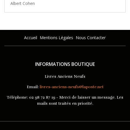
Albert Cohen
Accueil
Mentions Légales
Nous Contacter
INFORMATIONS BOUTIQUE
Livres Anciens Neufs
Email:
livres-anciens-neufs@laposte.net
Téléphone:
02 98 72 87 19 - Merci de laisser un message. Les
mails sont traités en priorité.