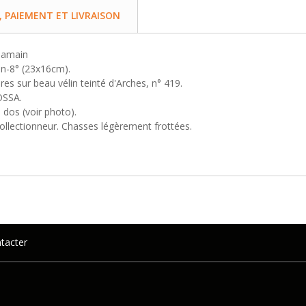
PAIEMENT ET LIVRAISON
 Samain
 in-8° (23x16cm).
res sur beau vélin teinté d'Arches, n° 419.
OSSA.
i dos (voir photo).
llectionneur. Chasses légèrement frottées.
tacter