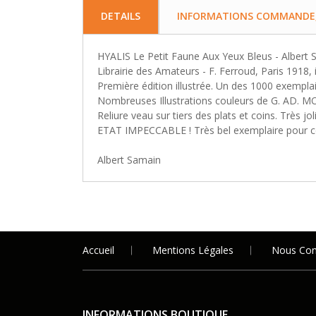
DETAILS
INFORMATIONS COMMANDE, 
HYALIS Le Petit Faune Aux Yeux Bleus - Albert
Librairie des Amateurs - F. Ferroud, Paris 1918,
Première édition illustrée. Un des 1000 exemplai
Nombreuses Illustrations couleurs de G. AD. M
Reliure veau sur tiers des plats et coins. Très jol
ETAT IMPECCABLE ! Très bel exemplaire pour co
Albert Samain
Accueil
Mentions Légales
Nous Con
INFORMATIONS BOUTIQUE