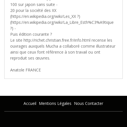
100 sur japon sans suite -
20 pour la société des XX
(https://en.wikipedia.org/wiki/Les_XX ?)
(https://en.wikipedia.org/wiki/La_Libre_Esth%C3%A9tique
?) -
Puis édition courante ?
Le site http://richet.christian.free.fr/info.html recense les
ouvrages auxquels Mucha a collaboré comme illustrateur
ainsi que ceux font référence à son travail ou ont
reproduit ses œuvres.
Anatole FRANCE
Accueil
Mentions Légales
Nous Contacter