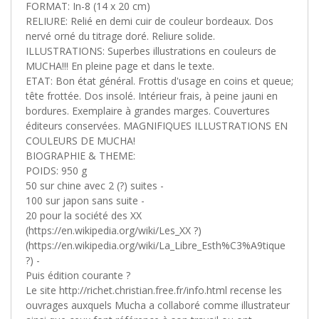
FORMAT: In-8 (14 x 20 cm)
RELIURE: Relié en demi cuir de couleur bordeaux. Dos
nervé orné du titrage doré. Reliure solide.
ILLUSTRATIONS: Superbes illustrations en couleurs de
MUCHA!!! En pleine page et dans le texte.
ETAT: Bon état général. Frottis d'usage en coins et queue;
tête frottée. Dos insolé. Intérieur frais, à peine jauni en
bordures. Exemplaire à grandes marges. Couvertures
éditeurs conservées. MAGNIFIQUES ILLUSTRATIONS EN
COULEURS DE MUCHA!
BIOGRAPHIE & THEME:
POIDS: 950 g
50 sur chine avec 2 (?) suites -
100 sur japon sans suite -
20 pour la société des XX
(https://en.wikipedia.org/wiki/Les_XX ?)
(https://en.wikipedia.org/wiki/La_Libre_Esth%C3%A9tique
?) -
Puis édition courante ?
Le site http://richet.christian.free.fr/info.html recense les
ouvrages auxquels Mucha a collaboré comme illustrateur