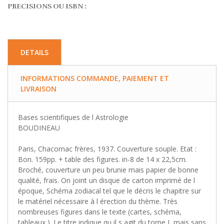
PRECISIONS OU ISBN :
DETAILS
INFORMATIONS COMMANDE, PAIEMENT ET
LIVRAISON
Bases scientifiques de l Astrologie
BOUDINEAU
Paris, Chacornac frères, 1937. Couverture souple. Etat :
Bon. 159pp. + table des figures. in-8 de 14 x 22,5cm.
Broché, couverture un peu brunie mais papier de bonne
qualité, frais. On joint un disque de carton imprimé de l
époque, Schéma zodiacal tel que le décris le chapitre sur
le matériel nécessaire à l érection du thème. Très
nombreuses figures dans le texte (cartes, schéma,
tableaux ). Le titre indique qu il s agit du tome I, mais sans