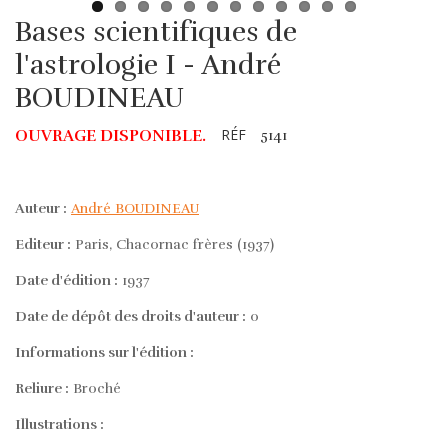
Bases scientifiques de
l'astrologie I - André
BOUDINEAU
RÉF
OUVRAGE DISPONIBLE.
5141
Auteur :
André BOUDINEAU
Editeur :
Paris, Chacornac frères (1937)
Date d'édition :
1937
Date de dépôt des droits d'auteur :
0
Informations sur l'édition :
Reliure :
Broché
Illustrations :