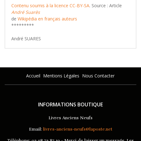
Contenu soumis à la licence CC-BY-SA
. Source : Article
André Suarès
de
Wikipédia en français
auteurs
*********
André SUARES
Accueil
Mentions Légales
Nous Contacter
INFORMATIONS BOUTIQUE
Livres Anciens Neufs
Email:
livres-anciens-neufs@laposte.net
Téléphone:
02 98 72 87 19 - Merci de laisser un message. Les