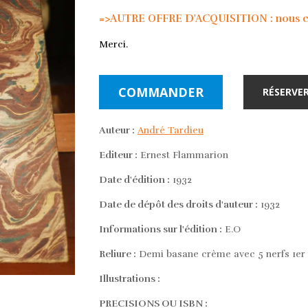
=>AUTRE OFFRE D'ACQUISITION : nous con
Merci.
COMMANDER
RÉSERVER
Auteur :
André Tardieu
Editeur :
Ernest Flammarion
Date d'édition :
1932
Date de dépôt des droits d'auteur :
1932
Informations sur l'édition :
E.O
Reliure :
Demi basane crème avec 5 nerfs 1er 
Illustrations :
PRECISIONS OU ISBN :