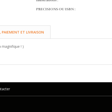
Illustrations :
PRECISIONS OU ISBN :
PAIEMENT ET LIVRAISON
a magnifique ! )
tacter