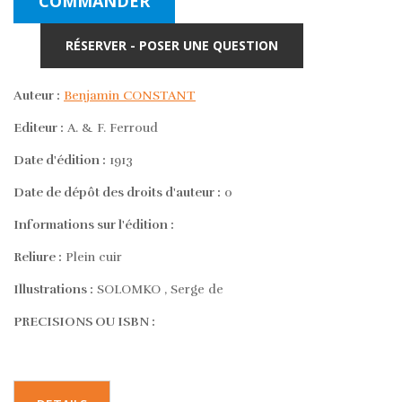
COMMANDER
RÉSERVER - POSER UNE QUESTION
Auteur :
Benjamin CONSTANT
Editeur :
A. & F. Ferroud
Date d'édition :
1913
Date de dépôt des droits d'auteur :
0
Informations sur l'édition :
Reliure :
Plein cuir
Illustrations :
SOLOMKO , Serge de
PRECISIONS OU ISBN :