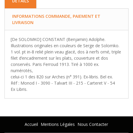
DETAILS
INFORMATIONS COMMANDE, PAIEMENT ET
LIVRAISON
[De SOLOMKO] CONSTANT (Benjamin) Adolphe.
Illustrations originales en couleurs de Serge de Solomko.
1 vol. pt in-8 relié plein veau glacé, dos à nerfs orné, triple
filet d’encadrement sur les plats, couverture et dos
conservés. Paris Ferroud 1913. Tiré à 1000 ex.
numérotés,
celui-ci 1 des 820 sur Arches (n° 391). Ex-libris. Bel ex.
Réf : Monod I - 3090 - Talvart III - 215 - Carteret V - 54
Ex Libris.
Accueil
Mentions Légales
Nous Contacter