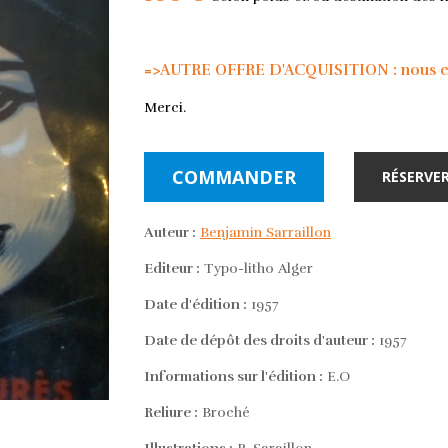
=>AUTRE OFFRE D'ACQUISITION : nous con
Merci.
COMMANDER
RÉSERVER
Auteur :
Benjamin Sarraillon
Editeur :
Typo-litho Alger
Date d'édition :
1957
Date de dépôt des droits d'auteur :
1957
Informations sur l'édition :
E.O
Reliure :
Broché