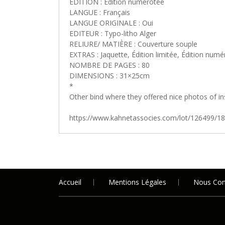
EDITION : Edition numérotée
LANGUE : Français
LANGUE ORIGINALE : Oui
EDITEUR : Typo-litho Alger
RELIURE/ MATIÈRE : Couverture souple
EXTRAS : Jaquette, Édition limitée, Édition num
NOMBRE DE PAGES : 80
DIMENSIONS : 31×25cm
*
Other bind where they offered nice photos of in
https://www.kahnetassocies.com/lot/126499/182
- Si le prix n' était pas encor
Accueil
Mentions Légales
Nous Con