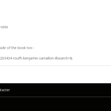
érotée
side of the book too :
03434-rouffi-benjamin-sarraillon-illsearch=&
e marqué, voire pour d' autres conditions rel
tacter