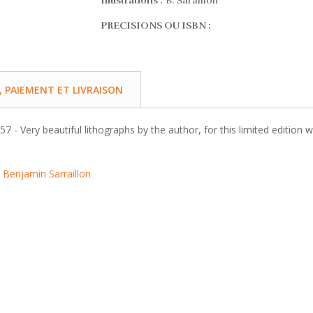
Illustrations :
B. Saraillon
PRECISIONS OU ISBN :
PAIEMENT ET LIVRAISON
1957 - Very beautiful lithographs by the author, for this limited editi
:
Benjamin Sarraillon