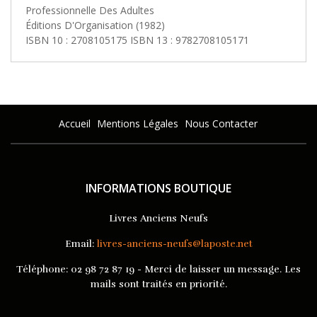
Professionnelle Des Adultes
Éditions D'Organisation (1982)
ISBN 10 : 2708105175 ISBN 13 : 9782708105171
Accueil
Mentions Légales
Nous Contacter
INFORMATIONS BOUTIQUE
Livres Anciens Neufs
Email:
livres-anciens-neufs@laposte.net
Téléphone:
02 98 72 87 19 - Merci de laisser un message. Les
mails sont traités en priorité.