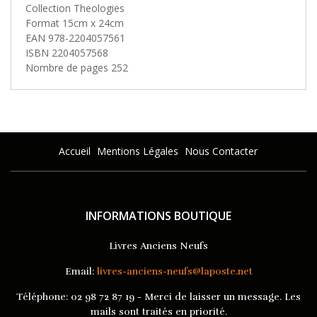
Collection Theologies
Format 15cm x 24cm
EAN 978-2204057561
ISBN 2204057568
Nombre de pages 252
Accueil
Mentions Légales
Nous Contacter
INFORMATIONS BOUTIQUE
Livres Anciens Neufs
Email:
livres-anciens-neufs@laposte.net
Téléphone:
02 98 72 87 19 - Merci de laisser un message. Les
mails sont traités en priorité.