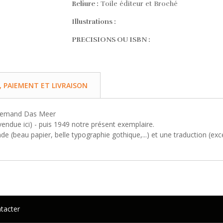
Reliure :
Toile éditeur et Broché
Illustrations :
PRECISIONS OU ISBN :
PAIEMENT ET LIVRAISON
llemand Das Meer
ndue ici) - puis 1949 notre présent exemplaire.
nde (beau papier, belle typographie gothique,...) et une traduction (e
tacter