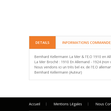
DETAILS
INFORMATIONS COMMANDE, 
Bernhard Kellermann La Mer & l'E.O 1910 en A
La Mer Broché : 1910 En Allemand - 1924 (non ve
Nous vendons ici un très bel ex. de l'E.O allema
Bernhard Kellermann (Auteur)
Accueil
Mentions Légales
Nous Con