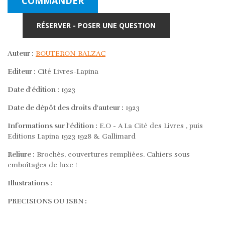
COMMANDER
RÉSERVER - POSER UNE QUESTION
Auteur :
BOUTERON BALZAC
Editeur :
Cité Livres-Lapina
Date d'édition :
1923
Date de dépôt des droits d'auteur :
1923
Informations sur l'édition :
E.O - A La Cité des Livres , puis
Editions Lapina 1923 1928 & Gallimard
Reliure :
Brochés, couvertures rempliées. Cahiers sous
emboîtages de luxe !
Illustrations :
PRECISIONS OU ISBN :