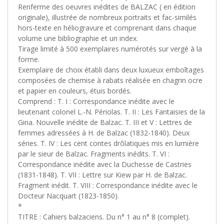
Renferme des oeuvres inédites de BALZAC ( en édition
originale), illustrée de nombreux portraits et fac-similés
hors-texte en héliogravure et comprenant dans chaque
volume une bibliographie et un index.
Tirage limité à 500 exemplaires numérotés sur vergé à la
forme.
Exemplaire de choix établi dans deux luxueux emboîtages
composées de chemise à rabats réalisée en chagrin ocre
et papier en couleurs, étuis bordés.
Comprend : T. I : Correspondance inédite avec le
lieutenant colonel L.-N. Périolas. T. II : Les Fantaisies de la
Gina. Nouvelle inédite de Balzac. T. III et V : Lettres de
femmes adressées à H. de Balzac (1832-1840). Deux
séries. T. IV : Les cent contes drôlatiques mis en lumière
par le sieur de Balzac. Fragments inédits. T. VI :
Correspondance inédite avec la Duchesse de Castries
(1831-1848). T. VII : Lettre sur Kiew par H. de Balzac.
Fragment inédit. T. VIII : Correspondance inédite avec le
Docteur Nacquart (1823-1850).‎
*
TITRE : Cahiers balzaciens. Du n° 1 au n° 8 (complet).‎