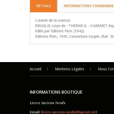
DETAILS
INFORMATIONS COMMANDE, 
L'avenir de la science.
BROGLIE Louis de - THERIVE A. - CHARMET R
Edité par Editions Plon. (1942)
Editions Plon., 1942. Couverture souple. Etat : 
Accueil
Mentions Légales
Nous Con
INFORMATIONS BOUTIQUE
Livres Anciens Neufs
Email:
livres-anciens-neufs@laposte.net