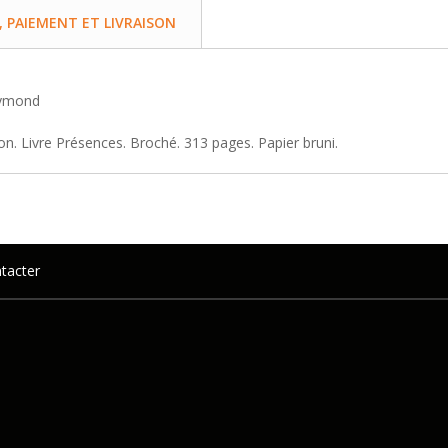
PAIEMENT ET LIVRAISON
aymond
Bon. Livre Présences. Broché. 313 pages. Papier bruni.
tacter