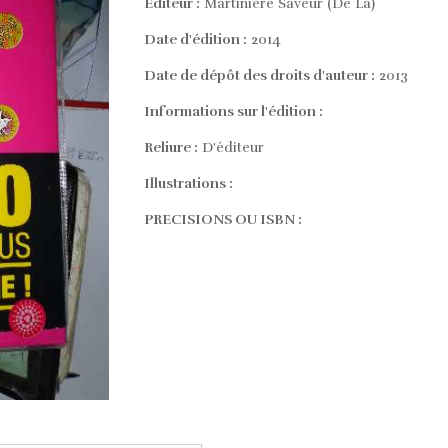
Editeur :
Martinière Saveur (De La)
Date d'édition :
2014
Date de dépôt des droits d'auteur :
2013
Informations sur l'édition :
Reliure :
D'éditeur
Illustrations :
PRECISIONS OU ISBN :