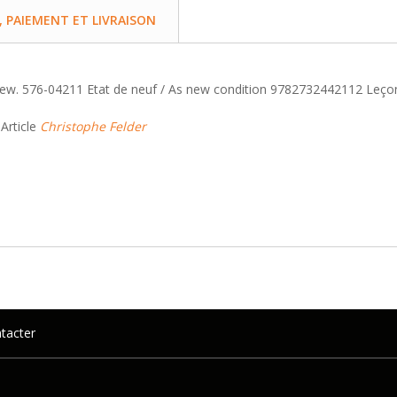
PAIEMENT ET LIVRAISON
new. 576-04211 Etat de neuf / As new condition 9782732442112 Leçons
 Article
Christophe Felder
tacter