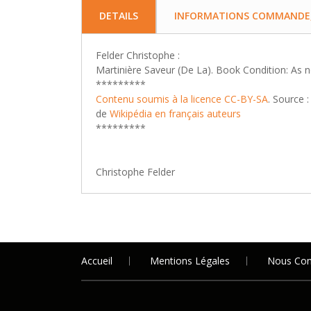
DETAILS
INFORMATIONS COMMANDE, 
Felder Christophe :
Martinière Saveur (De La). Book Condition: As 
*********
Contenu soumis à la licence CC-BY-SA
. Source :
de
Wikipédia en français
auteurs
*********
Christophe Felder
Accueil
Mentions Légales
Nous Con