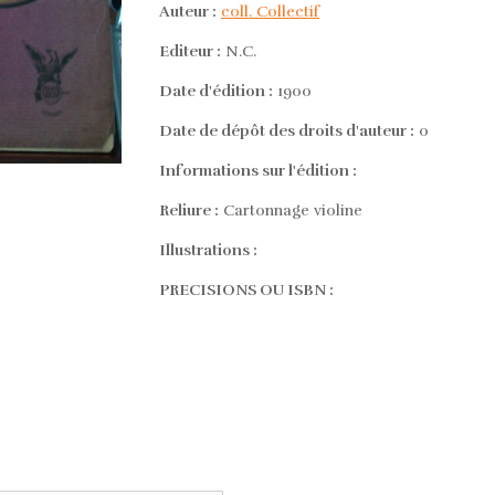
Auteur :
coll. Collectif
Editeur :
N.C.
Date d'édition :
1900
Date de dépôt des droits d'auteur :
0
Informations sur l'édition :
Reliure :
Cartonnage violine
Illustrations :
PRECISIONS OU ISBN :