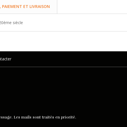
PAIEMENT ET LIVRAISON
 20ème siècle
tacter
ssage. Les mails sont traités en priorité.