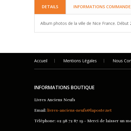
DETAILS
INFORMATIONS COMMANDE, 
Album photos de la ville de Nice France. Début
Accueil
Mentions Légales
Nous Con
INFORMATIONS BOUTIQUE
Livres Anciens Neufs
Email:
livres-anciens-neufs@laposte.net
Téléphone:
02 98 72 87 19 - Merci de laisser un me