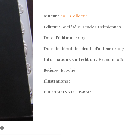
Auteur :
coll. Collectif
Editeur :
Société d' Etudes Céliniennes
Date d'édition :
2007
Date de dépôt des droits d'auteur :
2007
Informations sur l'édition :
Ex. num. 060
Reliure :
Broché
Illustrations :
PRECISIONS OU ISBN :