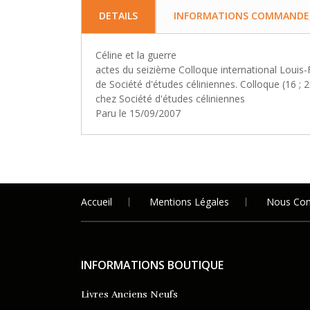
DETAILS
INFORMATIONS COMMANDE, 
Céline et la guerre
actes du seizième Colloque international Louis-F
de Société d'études céliniennes. Colloque (16 ; 
chez Société d'études céliniennes
Paru le 15/09/2007
Accueil
Mentions Légales
Nous Con
INFORMATIONS BOUTIQUE
Livres Anciens Neufs