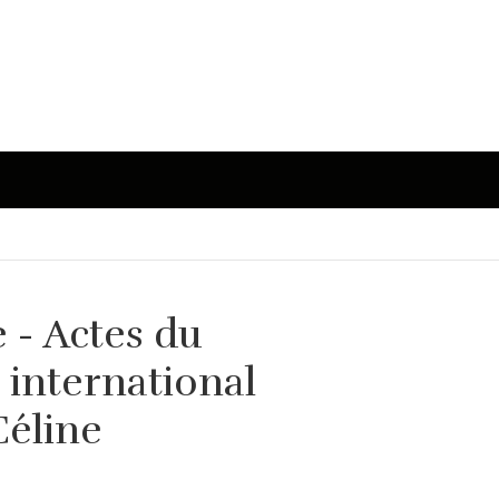
e - Actes du
 international
Céline