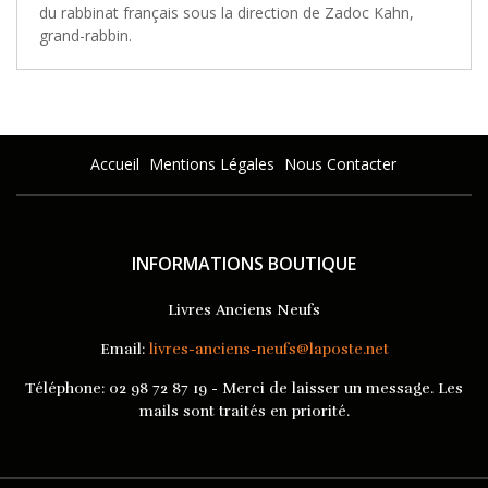
du rabbinat français sous la direction de Zadoc Kahn,
grand-rabbin.
Accueil
Mentions Légales
Nous Contacter
INFORMATIONS BOUTIQUE
Livres Anciens Neufs
Email:
livres-anciens-neufs@laposte.net
Téléphone:
02 98 72 87 19 - Merci de laisser un message. Les
mails sont traités en priorité.