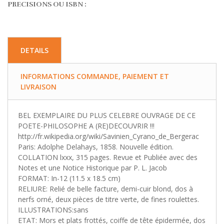
PRECISIONS OU ISBN :
DETAILS
INFORMATIONS COMMANDE, PAIEMENT ET
LIVRAISON
BEL EXEMPLAIRE DU PLUS CELEBRE OUVRAGE DE CE
POETE-PHILOSOPHE A (RE)DECOUVRIR !!!
http://fr.wikipedia.org/wiki/Savinien_Cyrano_de_Bergerac
Paris: Adolphe Delahays, 1858. Nouvelle édition.
COLLATION lxxx, 315 pages. Revue et Publiée avec des
Notes et une Notice Historique par P. L. Jacob
FORMAT: In-12 (11.5 x 18.5 cm)
RELIURE: Relié de belle facture, demi-cuir blond, dos à
nerfs orné, deux pièces de titre verte, de fines roulettes.
ILLUSTRATIONS:sans
ETAT: Mors et plats frottés, coiffe de tête épidermée, dos