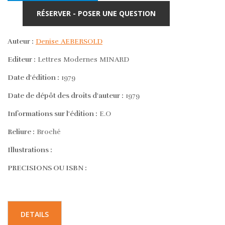
RÉSERVER - POSER UNE QUESTION
Auteur :
Denise AEBERSOLD
Editeur :
Lettres Modernes MINARD
Date d'édition :
1979
Date de dépôt des droits d'auteur :
1979
Informations sur l'édition :
E.O
Reliure :
Broché
Illustrations :
PRECISIONS OU ISBN :
DETAILS