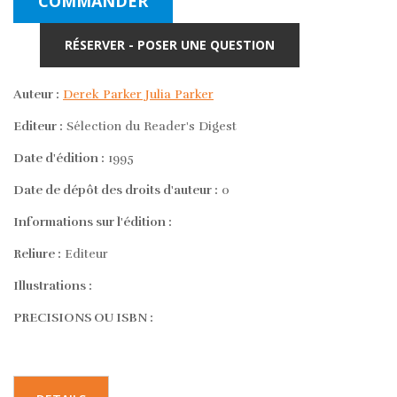
COMMANDER
RÉSERVER - POSER UNE QUESTION
Auteur :
Derek Parker Julia Parker
Editeur :
Sélection du Reader's Digest
Date d'édition :
1995
Date de dépôt des droits d'auteur :
0
Informations sur l'édition :
Reliure :
Editeur
Illustrations :
PRECISIONS OU ISBN :