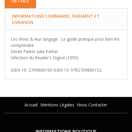
DETAILS
INFORMATIONS COMMANDE, PAIEMENT ET
LIVRAISON
Les rêves & leur langage : Le guide pratique pour bien les
comprendre
Derek Parker Julia Parker
Sélection du Reader's Digest (1995)
ISBN 10: 2709806150 ISBN 13: 9782709806152
Accueil
Mentions Légales
Nous Contacter
INFORMATIONS BOUTIQUE