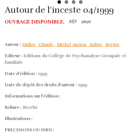
Autour de l'inceste 04/1999
RÉF
OUVRAGE DISPONIBLE.
2826
Auteur :
Didier , Claude , Michel Anzieu , Balier , Berger
Editeur :
Editions du Collège de Psychanalyse Groupale et
familiale
Date d'édition :
1999
Date de dépôt des droits d'auteur :
1999
Informations sur l'édition :
Reliure :
Broché
Illustrations :
PRECISIONS OU ISBN :