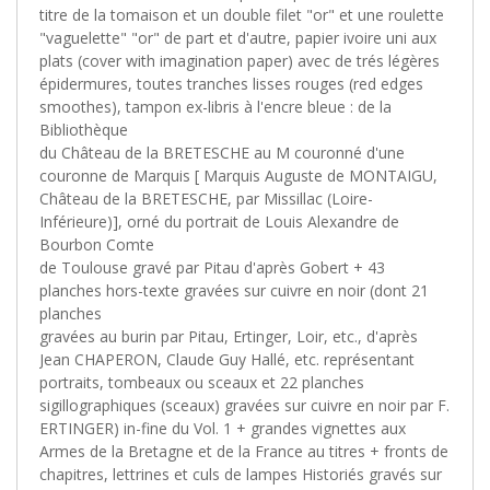
titre de la tomaison et un double filet "or" et une roulette
"vaguelette" "or" de part et d'autre, papier ivoire uni aux
plats (cover with imagination paper) avec de trés légères
épidermures, toutes tranches lisses rouges (red edges
smoothes), tampon ex-libris à l'encre bleue : de la
Bibliothèque
du Château de la BRETESCHE au M couronné d'une
couronne de Marquis [ Marquis Auguste de MONTAIGU,
Château de la BRETESCHE, par Missillac (Loire-
Inférieure)], orné du portrait de Louis Alexandre de
Bourbon Comte
de Toulouse gravé par Pitau d'après Gobert + 43
planches hors-texte gravées sur cuivre en noir (dont 21
planches
gravées au burin par Pitau, Ertinger, Loir, etc., d'après
Jean CHAPERON, Claude Guy Hallé, etc. représentant
portraits, tombeaux ou sceaux et 22 planches
sigillographiques (sceaux) gravées sur cuivre en noir par F.
ERTINGER) in-fine du Vol. 1 + grandes vignettes aux
Armes de la Bretagne et de la France au titres + fronts de
chapitres, lettrines et culs de lampes Historiés gravés sur