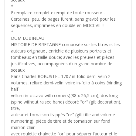
*
Exemplaire complet exempt de toute rousseur -
Certaines, peu, de pages furent, sans gravité pour les
séquences, imprimées en double en MDCCVII !!!
*
DOM LOBINEAU
HISTOIRE DE BRETAGNE composée sur les titres et les
auteurs originaux , enrichie de plusieurs portraits et
tombeaux en taille-douce; avec les preuves et pièces
justificatives, accompagnées d'un grand nombre de
sceaux.
Paris Charles ROBUSTEL 1707 in-folio demi-velin 2
volumes, reliure demi-velin ivoire in-folio à coins (binding
half
vellum in-octavo with corners)(38 x 26,5 cm), dos long
(spine without raised band) décoré "or" (gilt decoration),
titre,
auteur et tomaison frappés "or" (gilt title and volume
numbering), pièce de titre et de tomaison sur fond
marron clair
avec roulette chainette "or" pour séparer l'auteur et le