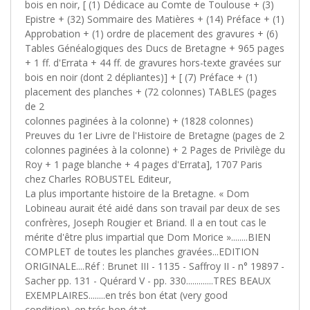
bois en noir, [ (1) Dédicace au Comte de Toulouse + (3)
Epistre + (32) Sommaire des Matières + (14) Préface + (1)
Approbation + (1) ordre de placement des gravures + (6)
Tables Généalogiques des Ducs de Bretagne + 965 pages
+ 1 ff. d'Errata + 44 ff. de gravures hors-texte gravées sur
bois en noir (dont 2 dépliantes)] + [ (7) Préface + (1)
placement des planches + (72 colonnes) TABLES (pages
de 2
colonnes paginées à la colonne) + (1828 colonnes)
Preuves du 1er Livre de l'Histoire de Bretagne (pages de 2
colonnes paginées à la colonne) + 2 Pages de Privilège du
Roy + 1 page blanche + 4 pages d'Errata], 1707 Paris
chez Charles ROBUSTEL Editeur,
La plus importante histoire de la Bretagne. « Dom
Lobineau aurait été aidé dans son travail par deux de ses
confrères, Joseph Rougier et Briand. Il a en tout cas le
mérite d'être plus impartial que Dom Morice »........BIEN
COMPLET de toutes les planches gravées...EDITION
ORIGINALE....Réf : Brunet III - 1135 - Saffroy II - n° 19897 -
Sacher pp. 131 - Quérard V - pp. 330.............TRES BEAUX
EXEMPLAIRES........en trés bon état (very good
condition). en trés bon état