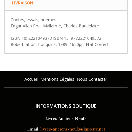
LIVRAISON
Contes, essais, poèmes
Edgar Allan Poe, Mallarmé, Charles Baudelaire
ISBN 10: 2221049373 ISBN 13: 9782221049372
Robert laffont bouquins, 1989. 1620pp. Etat Correct
Accueil
Mentions Légales
Nous Contacter
INFORMATIONS BOUTIQUE
Livres Anciens Neufs
Email:
livres-anciens-neufs@laposte.net