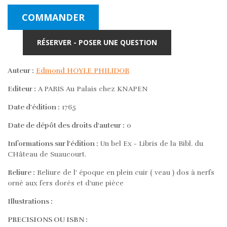
COMMANDER
RÉSERVER - POSER UNE QUESTION
Auteur :
Edmond HOYLE PHILIDOR
Editeur :
A PARIS Au Palais chez KNAPEN
Date d'édition :
1765
Date de dépôt des droits d'auteur :
0
Informations sur l'édition :
Un bel Ex - Libris de la Bibl. du
CHâteau de Suaucourt.
Reliure :
Reliure de l' époque en plein cuir ( veau ) dos à nerfs
orné aux fers dorés et d'une pièce
Illustrations :
PRECISIONS OU ISBN :