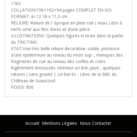
1765
COLLATION:156+192+94 pages COMPLET EN SOI
FORMAT: in-12 18 x 11,5 cm
RELIURE: Reliure de l' époque en plein cuir ( veau ) dos à
nerfs orné aux fers dorés et d'une pièce.
ILLUSTRATIONS: Quelques figures in texte dans la partie
du TRICTRAC.
ETAT:Une très belle reliure decorative. solide, présence
d'une epidermure au niveau du mors sup. , manques des
fragments de cuir au niveau des coiffes et coins
légèrement émoussés. intérieur un brin jauni , quelques
ratures ( sans gravité ). Un bel Ex - Libris de la Bibl. du
CHâteau de Suaucourt.
POIDS: 800
Accueil
Mentions Légales
Nous Contacter