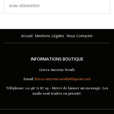
Emile VERHAEREN
Accueil
Mentions Légales
Nous Contacter
INFORMATIONS BOUTIQUE
Livres Anciens Neufs
Email:
livres-anciens-neufs@laposte.net
Téléphone:
02 98 72 87 19 - Merci de laisser un message. Les
mails sont traités en priorité.