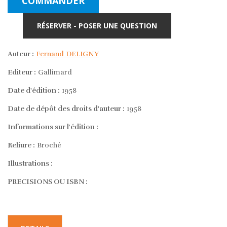
COMMANDER
RÉSERVER - POSER UNE QUESTION
Auteur :
Fernand DELIGNY
Editeur :
Gallimard
Date d'édition :
1958
Date de dépôt des droits d'auteur :
1958
Informations sur l'édition :
Reliure :
Broché
Illustrations :
PRECISIONS OU ISBN :