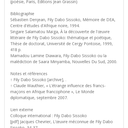
(poésie, Paris, Éditions Jean Grassin)
Bibliographie
Sébastien Denjean, Fily Dabo Sissoko, Mémoire de DEA,
Centre d'études d'Afrique noire, 1994.
Singare Salamatou Maïga, À la découverte de l'œuvre
littéraire de Fily Dabo Sissoko: thématique et poétique,
Thèse de doctorat, Université de Cergy Pontoise, 1999,
418 p.
Mamadou Lamine Diawara, Fily-Dabo Sissoko ou la
malédiction de Saara Minyamba, Nouvelles Du Sud, 2000.
Notes et références
↑ Fily Dabo Sissoko [archive],
.
↑ Claude Wauthier, « L’étrange influence des francs-
maçons en Afrique francophone », Le Monde
diplomatique, septembre 2007.
Lien externe
Colloque international : Fily Dabo Sissoko
[pdf] Jacques Chevrier, L’œuvre méconnue de Fily Dabo
Sissoko, 34-37