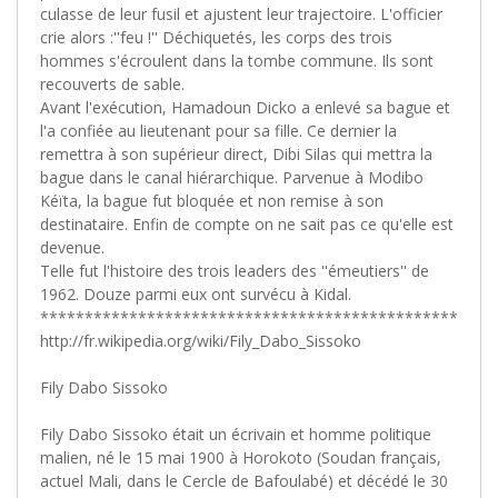
culasse de leur fusil et ajustent leur trajectoire. L'officier
crie alors :''feu !'' Déchiquetés, les corps des trois
hommes s'écroulent dans la tombe commune. Ils sont
recouverts de sable.
Avant l'exécution, Hamadoun Dicko a enlevé sa bague et
l'a confiée au lieutenant pour sa fille. Ce dernier la
remettra à son supérieur direct, Dibi Silas qui mettra la
bague dans le canal hiérarchique. Parvenue à Modibo
Kéïta, la bague fut bloquée et non remise à son
destinataire. Enfin de compte on ne sait pas ce qu'elle est
devenue.
Telle fut l'histoire des trois leaders des ''émeutiers'' de
1962. Douze parmi eux ont survécu à Kidal.
***********************************************
http://fr.wikipedia.org/wiki/Fily_Dabo_Sissoko
Fily Dabo Sissoko
Fily Dabo Sissoko était un écrivain et homme politique
malien, né le 15 mai 1900 à Horokoto (Soudan français,
actuel Mali, dans le Cercle de Bafoulabé) et décédé le 30