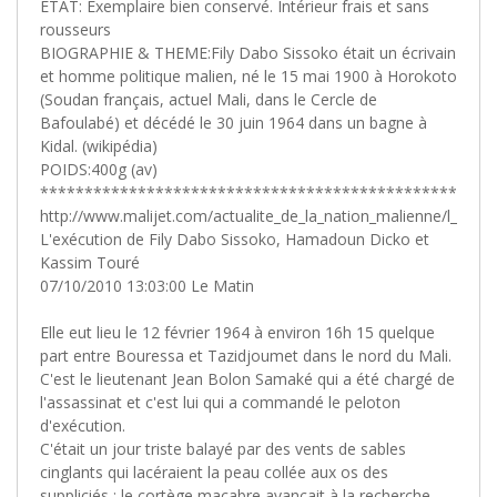
ETAT: Exemplaire bien conservé. Intérieur frais et sans
rousseurs
BIOGRAPHIE & THEME:Fily Dabo Sissoko était un écrivain
et homme politique malien, né le 15 mai 1900 à Horokoto
(Soudan français, actuel Mali, dans le Cercle de
Bafoulabé) et décédé le 30 juin 1964 dans un bagne à
Kidal. (wikipédia)
POIDS:400g (av)
**************************************************
http://www.malijet.com/actualite_de_la_nation_malienne/l_ex_
L'exécution de Fily Dabo Sissoko, Hamadoun Dicko et
Kassim Touré
07/10/2010 13:03:00 Le Matin
Elle eut lieu le 12 février 1964 à environ 16h 15 quelque
part entre Bouressa et Tazidjoumet dans le nord du Mali.
C'est le lieutenant Jean Bolon Samaké qui a été chargé de
l'assassinat et c'est lui qui a commandé le peloton
d'exécution.
C'était un jour triste balayé par des vents de sables
cinglants qui lacéraient la peau collée aux os des
suppliciés ; le cortège macabre avançait à la recherche