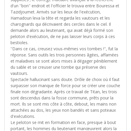
d'un ''bon'' endroit et l'officier le trouva entre Bouressa et
Tazidjoumet. Arrivés sur les lieux de l'exécution,
Hamadoun leva la tête et regarda les vautours et les
charognards qui décrivaient des cercles dans le ciel. Il
demande alors au lieutenant, qui avait déjà formé son
peloton d'exécution, de ne pas laisser leurs corps à ces
bestioles.
''Dans ce cas, creusez vous-mêmes vos tombes !'', fut la
réponse. Sans outils les trois personnes âgées, affamées
et maladives se sont alors mises à dégager péniblement
du sable et se creuser une tombe qui préserve des
vautours.
Spectacle hallucinant sans doute. Drôle de choix où il faut
surpasser son manque de force pour se créer une couche
finale non dégradante. Après ce travail de Titan, les trois
sont descendus dans la fosse commune, prêts pour la
mort. Ils se sont mis côte à côte, debout, les mains non
attachées au dos, les yeux non bandés et sans poteaux
d'exécutions.
Le peloton se mit en formation en face, presque à bout
portant, les hommes du lieutenant manœuvrent alors la