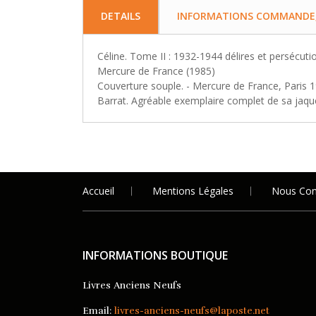
DETAILS
INFORMATIONS COMMANDE, 
Céline. Tome II : 1932-1944 délires et persécu
Mercure de France (1985)
Couverture souple. - Mercure de France, Paris 1
Barrat. Agréable exemplaire complet de sa jaque
Accueil
Mentions Légales
Nous Con
INFORMATIONS BOUTIQUE
Livres Anciens Neufs
Email:
livres-anciens-neufs@laposte.net