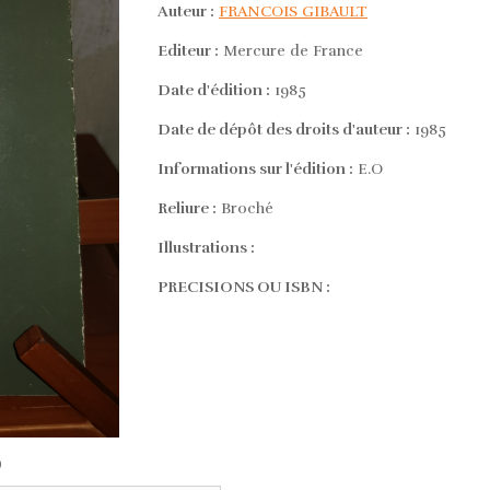
Auteur :
FRANCOIS GIBAULT
Editeur :
Mercure de France
Date d'édition :
1985
Date de dépôt des droits d'auteur :
1985
Informations sur l'édition :
E.O
Reliure :
Broché
Illustrations :
PRECISIONS OU ISBN :