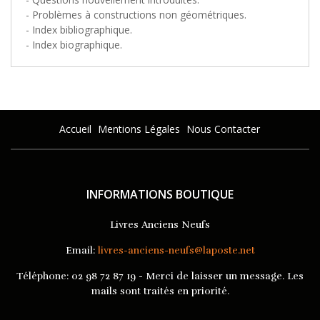
- Problèmes à constructions non géométriques.
- Index bibliographique.
- Index biographique.
Accueil
Mentions Légales
Nous Contacter
INFORMATIONS BOUTIQUE
Livres Anciens Neufs
Email:
livres-anciens-neufs@laposte.net
Téléphone:
02 98 72 87 19 - Merci de laisser un message. Les
mails sont traités en priorité.