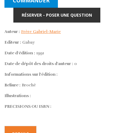
COMMANDER
RÉSERVER - POSER UNE QUESTION
Auteur :
Frère Gabriel-Marie
Editeur :
Gabay
Date d'édition :
1991
Date de dépôt des droits d'auteur :
0
Informations sur l'édition :
Reliure :
Broché
Illustrations :
PRECISIONS OU ISBN :