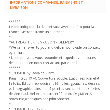
INFORMATIONS COMMANDE, PAIEMENT ET
LIVRAISON
******
Le prix indiqué inclut le port suivi avec numéro pour la
France Métropolitaine uniquement.
*
*AUTRE-OTHER : LIVRAISON - DELIVERY
*We can answer to you and deliver worldwide on contact
by e-mail.
*Nous pouvons vous répondre et expédier vers toutes
destinations en nous contactant par e-mail.
******
GEN PAUL by Davaine Pierre
Paris, I.G.E., 1974. Couverture souple. Etat : Très bon état.
In-folio. Édition reproduisant 93 huiles, gouaches, dessins
et lithographies ainsi que 5 pointes-sèches et eaux-fortes
de Gen Paul. Bel exemplaire. Préface du Dr J.Miller &
notes Biographiques par John Shaerer.
*
GEN PAUL.(1895-1975).