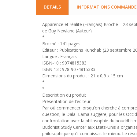
DETAILS
INFORMATIONS COMMANDE, 
Apparence et réalité (Français) Broché – 23 se
de Guy Newland (Auteur)
*
Broché : 141 pages
Editeur : Publications Kunchab (23 septembre 2
Langue : Français
ISBN-10 : 9074815383
ISBN-13 : 978-9074815383
Dimensions du produit : 21 x 0,9 x 15 cm
*
*
Description du produit
Présentation de l'éditeur
Par où commencer lorsqu'on cherche à comprendr
question, le Dalaï Lama suggère, pour les Occide
confrontation avec la philosophie du bouddhisme
Buddhist Study Center aux Etats-Unis a organisé
philosophique qu'il connaissait le mieux. Le ré