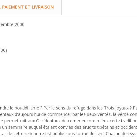
PAIEMENT ET LIVRAISON
ptembre 2000
000)
e le bouddhisme ? Par le sens du refuge dans les Trois Joyaux ? Par
ntaux d'aujourd'hui de commencer par les deux vérités, la vérité conv
 permettrait aux Occidentaux de cerner encore mieux cette tradition.
 un séminaire auquel étaient conviés des érudits tibétains et occide
sultat de cette rencontre est publié sous forme de livre. Chacun des