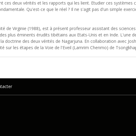
 ces deux vérités et les rapports qui les lient. Etudier ces systèmes 
damentale. Qu'est-ce que le réel ? Il ne s'agit pas d'un simple exerci
ité de Virginie (1988), est à présent professeur assistant des sciences r
rs des plus éminents érudits tibétains aux Etats-Unis et en Inde. L'un
la doctrine des deux vérités de Nagarjuna. En collaboration avec Joshu
ité sur les étapes de la Voie de l'Eveil (Lamrim Chenmo) de Tsongkha
tacter