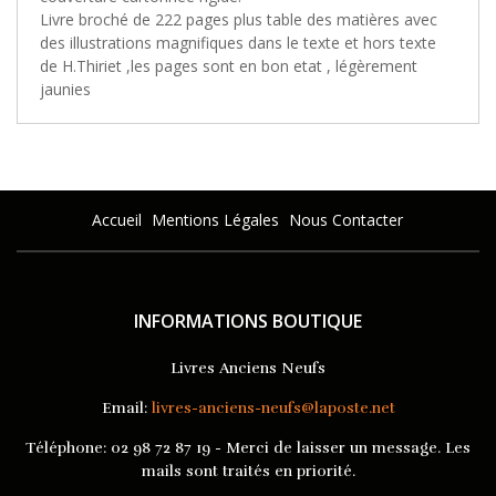
Livre broché de 222 pages plus table des matières avec
des illustrations magnifiques dans le texte et hors texte
de H.Thiriet ,les pages sont en bon etat , légèrement
jaunies
Accueil
Mentions Légales
Nous Contacter
INFORMATIONS BOUTIQUE
Livres Anciens Neufs
Email:
livres-anciens-neufs@laposte.net
Téléphone:
02 98 72 87 19 - Merci de laisser un message. Les
mails sont traités en priorité.