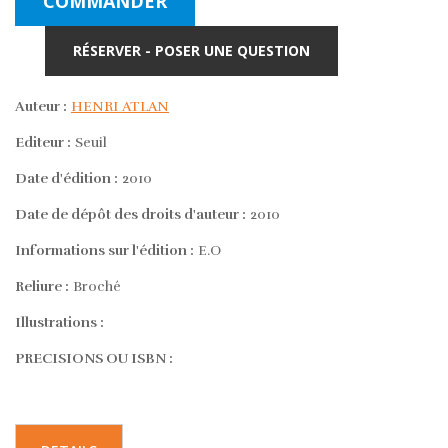
COMMANDER
RÉSERVER - POSER UNE QUESTION
Auteur :
HENRI ATLAN
Editeur :
Seuil
Date d'édition :
2010
Date de dépôt des droits d'auteur :
2010
Informations sur l'édition :
E.O
Reliure :
Broché
Illustrations :
PRECISIONS OU ISBN :