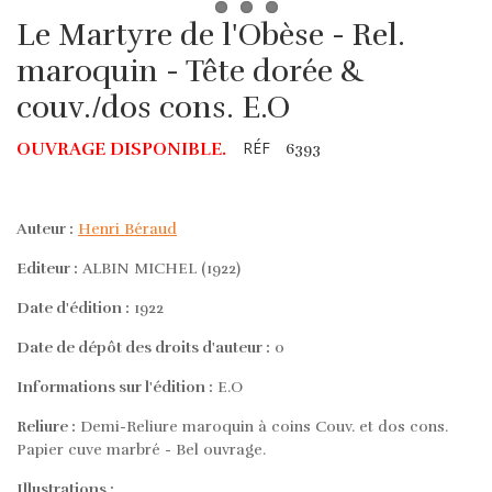
Le Martyre de l'Obèse - Rel.
maroquin - Tête dorée &
couv./dos cons. E.O
RÉF
OUVRAGE DISPONIBLE.
6393
Auteur :
Henri Béraud
Editeur :
ALBIN MICHEL (1922)
Date d'édition :
1922
Date de dépôt des droits d'auteur :
0
Informations sur l'édition :
E.O
Reliure :
Demi-Reliure maroquin à coins Couv. et dos cons.
Papier cuve marbré - Bel ouvrage.
Illustrations :