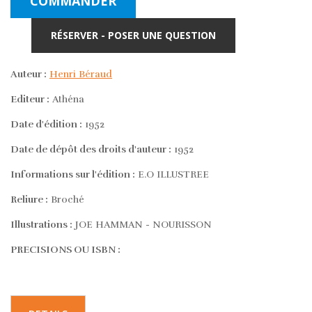
COMMANDER
RÉSERVER - POSER UNE QUESTION
Auteur :
Henri Béraud
Editeur :
Athéna
Date d'édition :
1952
Date de dépôt des droits d'auteur :
1952
Informations sur l'édition :
E.O ILLUSTREE
Reliure :
Broché
Illustrations :
JOE HAMMAN - NOURISSON
PRECISIONS OU ISBN :