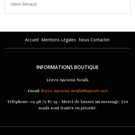
Henri Béraud
Accueil
Mentions Légales
Nous Contacter
INFORMATIONS BOUTIQUE
Livres Anciens Neufs
Email:
livres-anciens-neufs@laposte.net
Téléphone:
02 98 72 87 19 - Merci de laisser un message. Les
mails sont traités en priorité.