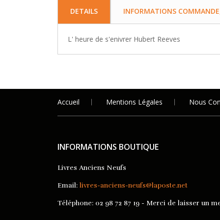
DETAILS
INFORMATIONS COMMANDE, 
L' heure de s'enivrer Hubert Reeves
Accueil
Mentions Légales
Nous Con
INFORMATIONS BOUTIQUE
Livres Anciens Neufs
Email:
livres-anciens-neufs@laposte.net
Téléphone:
02 98 72 87 19 - Merci de laisser un me