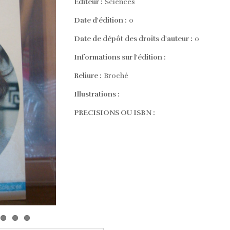
Editeur :
Sciences
Date d'édition :
0
Date de dépôt des droits d'auteur :
0
Informations sur l'édition :
Reliure :
Broché
Illustrations :
PRECISIONS OU ISBN :