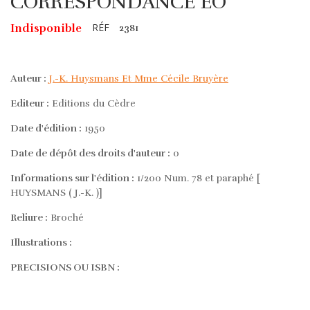
CORRESPONDANCE EO
RÉF
Indisponible
2381
Auteur :
J.-K. Huysmans Et Mme Cécile Bruyère
Editeur :
Editions du Cèdre
Date d'édition :
1950
Date de dépôt des droits d'auteur :
0
Informations sur l'édition :
1/200 Num. 78 et paraphé [
HUYSMANS ( J.-K. )]
Reliure :
Broché
Illustrations :
PRECISIONS OU ISBN :