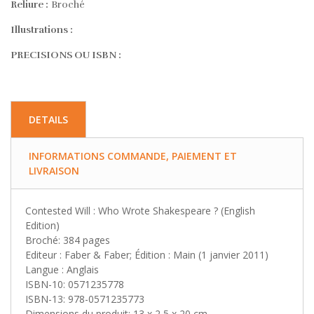
Reliure :
Broché
Illustrations :
PRECISIONS OU ISBN :
DETAILS
INFORMATIONS COMMANDE, PAIEMENT ET
LIVRAISON
Contested Will : Who Wrote Shakespeare ? (English
Edition)
Broché: 384 pages
Editeur : Faber & Faber; Édition : Main (1 janvier 2011)
Langue : Anglais
ISBN-10: 0571235778
ISBN-13: 978-0571235773
Dimensions du produit: 13 x 2,5 x 20 cm