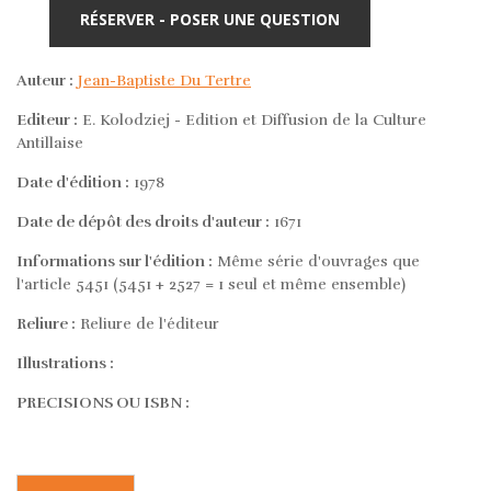
RÉSERVER - POSER UNE QUESTION
Auteur :
Jean-Baptiste Du Tertre
Editeur :
E. Kolodziej - Edition et Diffusion de la Culture
Antillaise
Date d'édition :
1978
Date de dépôt des droits d'auteur :
1671
Informations sur l'édition :
Même série d'ouvrages que
l'article 5451 (5451 + 2527 = 1 seul et même ensemble)
Reliure :
Reliure de l'éditeur
Illustrations :
PRECISIONS OU ISBN :