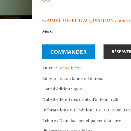
=>AUTRE OFFRE D'ACQUISITION : nous con
Merci.
COMMANDER
RÉSERVER
Auteur :
Jean Chièze
Editeur :
Union latine d'éditions
Date d'édition :
1960
Date de dépôt des droits d'auteur :
1960
Informations sur l'édition :
E.O H.C Num. 1212 R
Reliure :
Demi basane et papier à la cuve