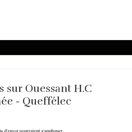
es sur Ouessant H.C
née - Queffélec
is d'envoi pourraient s'appliquer.