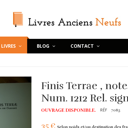
LIVRES
BLOG
CONTACT
Finis Terrae , not
Num. 1212 Rel. sig
RÉF
OUVRAGE DISPONIBLE.
7085
35 €
Selon poids et/ou destination des fra