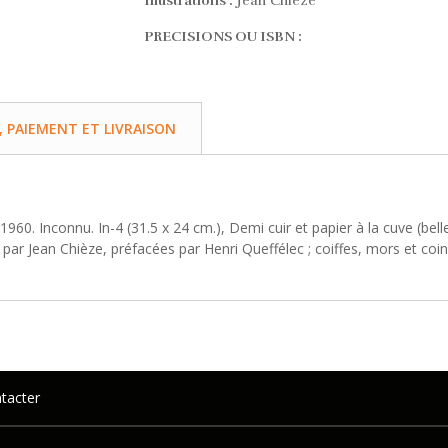
Illustrations :
Jean Chièze
PRECISIONS OU ISBN :
PAIEMENT ET LIVRAISON
s, 1960. Inconnu. In-4 (31.5 x 24 cm.), Demi cuir et papier à la cuve (
par Jean Chièze, préfacées par Henri Queffélec ; coiffes, mors et coin
tacter