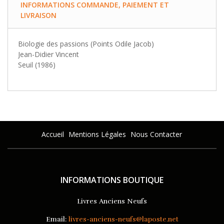
INFORMATIONS COMMANDE, PAIEMENT ET
LIVRAISON
Biologie des passions (Points Odile Jacob)
Jean-Didier Vincent
Seuil (1986)
Accueil
Mentions Légales
Nous Contacter
INFORMATIONS BOUTIQUE
Livres Anciens Neufs
Email:
livres-anciens-neufs@laposte.net