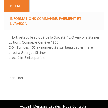
DETAILS
INFORMATIONS COMMANDE, PAIEMENT ET
LIVRAISON
J.Hort: Artaud le suicidé de la Société / E.O /envoi à Steiner
Editions Connaitre Genève 1960
E.O - l'un des 150 ex numérotés sur beau papier - rare
envoi à Georges Steiner
broché in-8 état parfait
Jean Hort
Accueil
Mentions Légales
Nous Contacter