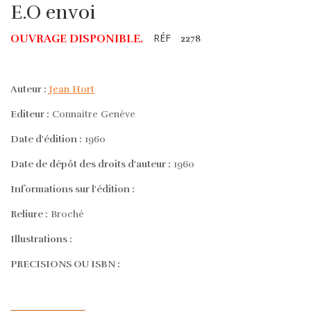
E.O envoi
RÉF
OUVRAGE DISPONIBLE.
2278
Auteur :
Jean Hort
Editeur :
Connaitre Genève
Date d'édition :
1960
Date de dépôt des droits d'auteur :
1960
Informations sur l'édition :
Reliure :
Broché
Illustrations :
PRECISIONS OU ISBN :