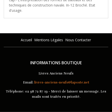
techniques de construction navale. In-12 Broché. Etat
d'usage.
Accueil
Mentions Légales
Nous Contacter
INFORMATIONS BOUTIQUE
Livres Anciens Neufs
Email:
livres-anciens-neufs@laposte.net
Téléphone:
02 98 72 87 19 - Merci de laisser un message. Les
mails sont traités en priorité.