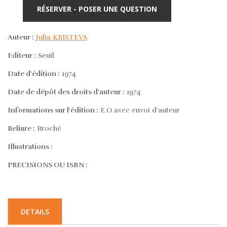
RÉSERVER - POSER UNE QUESTION
Auteur :
Julia KRISTEVA
Editeur :
Seuil
Date d'édition :
1974
Date de dépôt des droits d'auteur :
1974
Informations sur l'édition :
E.O avec envoi d'auteur
Reliure :
Broché
Illustrations :
PRECISIONS OU ISBN :
DETAILS