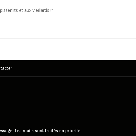
enlits et aux vieillards !"
tacter
ssage. Les mails sont traités en priorité.