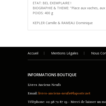
ETAT: BEL EXEMPLAIRE !
BIOGRAPHIE & THEME: "Place aux vaches, aux piss
POIDS: 400 g
KEPLER Camille & RAMEAU Dominique
Accueil
Mentions Légales
Nous Con
INFORMATIONS BOUTIQUE
Livres Anciens Neufs
Email:
livres-anciens-neufs@laposte.net
Téléphone:
02 98 72 87 19 - Merci de laisser un me